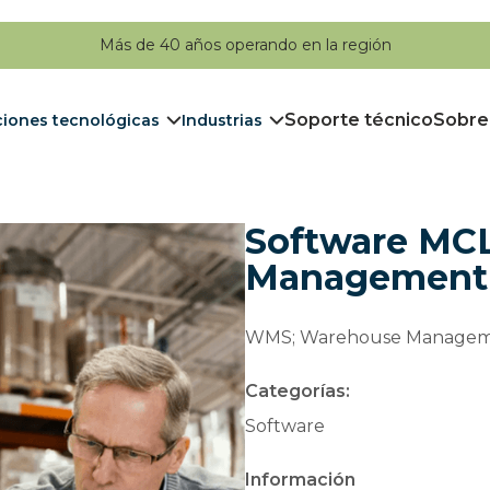
Más de 40 años operando en la región
Soporte técnico
Sobre
ciones tecnológicas
Industrias
Software MC
Management
WMS; Warehouse Managem
Categorías:
Software
Información