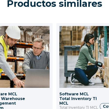
Productos similares
ware MCL
Software MCL
 Warehouse
Total Inventory TI
gement
MCL
Co
Total Inventory TI MCL
em