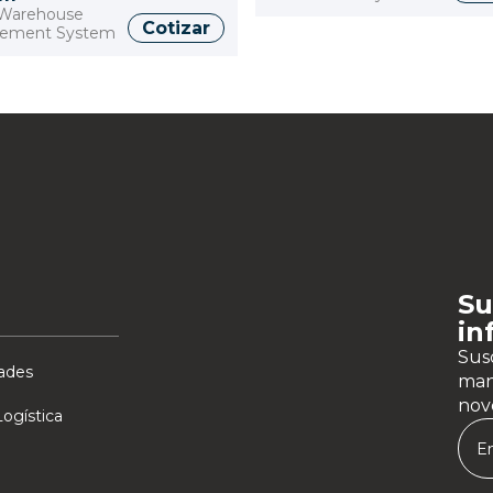
Warehouse
Cotizar
ement System
Su
in
Susc
ades
man
nov
ogística