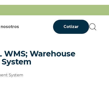
 nosotros
Cotizar
L WMS; Warehouse
 System
ent System