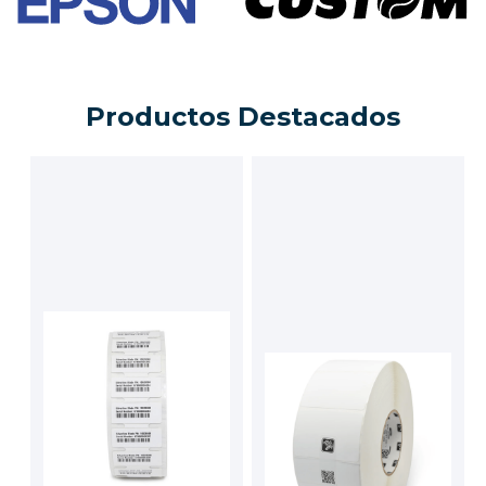
Productos Destacados
Etiqueta Silverline
Etiqueta de
Blade II + Global
trasferencia
Silverline Blade II +
térmica PolyPro
Global
4000T High-Tack
PolyPro 4000T High-
Cotizar
Tack