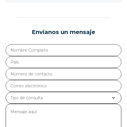
+(506) 2278-1122 | +(506) 2278-0400
77 Av. Norte, Entre 9 y Calle El Mirador, #625, Col. Escalón,
infomcl-gt@mclogistica.com
San Salvador, El Salvador
+506 8943 2500
+502 2311-9807
Envíanos un mensaje
infomcl-es@mclogistica.com
Abrir en Waze
Abrir en Google Maps
+502 4151-1320
+503 2209-6700
Abrir en Waze
Abrir en Google Maps
+503 7255-1237
Abrir en Waze
Abrir en Google Maps
Tipo de consulta