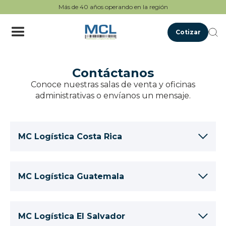
Más de 40 años operando en la región
Cotizar
Contáctanos
Conoce nuestras salas de venta y oficinas
administrativas o envíanos un mensaje.
MC Logística Costa Rica
Cartago: Dulce Nombre de Tres Ríos, de la Escuela Juan
MC Logística Guatemala
XXIII 2.7Km al Noroeste, calle Martínez Finca Incepa
21 Avenida 5-71, zona 11, Colonia el Mirador 1, Guatemala
infomcl@mclogistica.com
MC Logística El Salvador
City, Guatemala