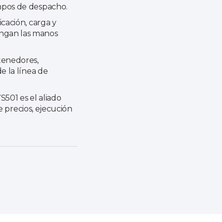
empos de despacho.
icación, carga y
engan las manos
ntenedores,
e la línea de
501 es el aliado
de precios, ejecución