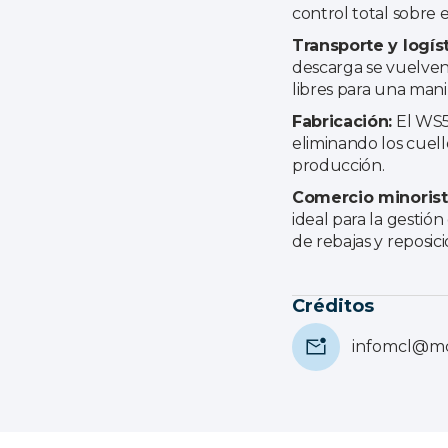
control total sobre
Transporte y logíst
descarga se vuelven
libres para una mani
Fabricación:
El WS50
eliminando los cuell
producción.
Comercio minorista
ideal para la gestión
de rebajas y reposici
Créditos
infomcl@mc