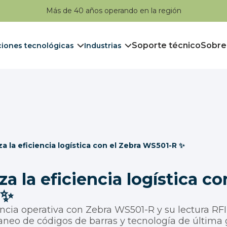
Más de 40 años operando en la región
Soporte técnico
Sobre
ciones tecnológicas
Industrias
a la eficiencia logística con el Zebra WS501-R ✨
a la eficiencia logística co
 ✨
encia operativa con Zebra WS501-R y su lectura RF
aneo de códigos de barras y tecnología de última