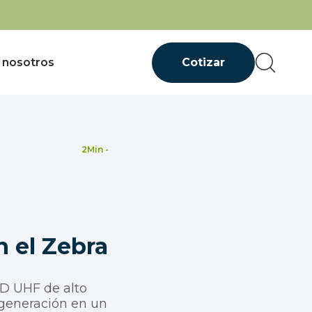
 nosotros
Cotizar
2
Min -
n el Zebra
ID UHF de alto
 generación en un