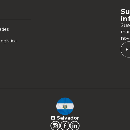
Su
in
Susc
ades
man
nov
ogística
El Salvador