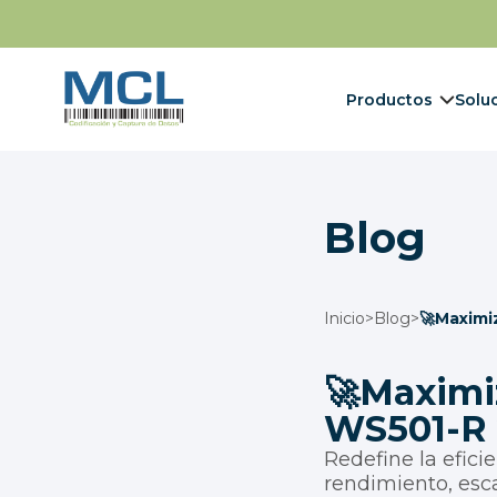
Productos
Solu
Blog
Inicio
>
Blog
>
🚀Maximiz
🚀Maximiz
WS501-R
Redefine la efici
rendimiento, esc