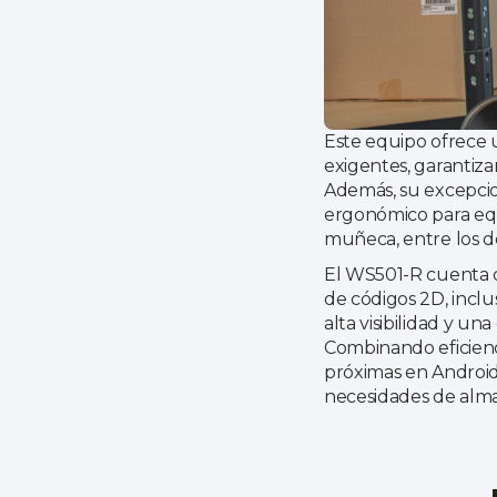
Este equipo ofrece u
exigentes, garantiza
Además, su excepcion
ergonómico para equ
muñeca, entre los d
El WS501-R cuenta 
de códigos 2D, incl
alta visibilidad y u
Combinando eficienc
próximas en Android,
necesidades de alma