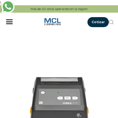
\
Más de 40 años operando en la región
Cotizar