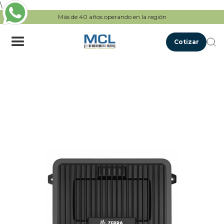
\
Más de 40 años operando en la región
Cotizar