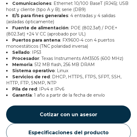
Comunicaciones
: Ethernet 10/100 BaseT (RJ45); USB
host y cliente (tipo A y B); serie (DB9)
E/S para fines generales
: 4 entradas y 4 salidas
(aisladas ópticamente)
Fuente de alimentación
: POE (802.3af) / POE+
(802.3at) +24 V CC (aprobado por UL)
Puertos para antena
: FX9600-4 con 4 puertos
monoestáticos (TNC polaridad inversa)
Sellado
: IP53
Procesador
: Texas Instruments AM3505 (600 MHz)
Memoria
: 512 MB flash, 256 MB DRAM
Sistema operativo
: Linux
Servicios de red
: DHCP, HTTPS, FTPS, SFPT, SSH,
HTTP, FTP, SNMP, NTP
Pila de red
: IPv4 e IPv6
Garantía
: 1 año a partir de la fecha de envío
Cotizar con un asesor
Especificaciones del producto