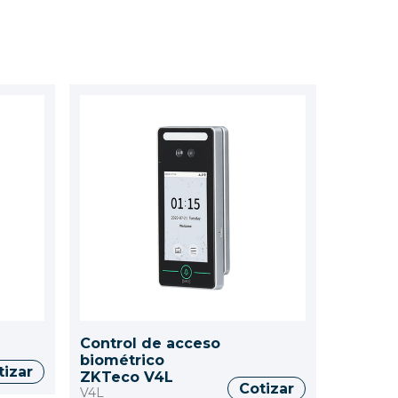
Control de acceso
biométrico
tizar
ZKTeco V4L
Cotizar
V4L