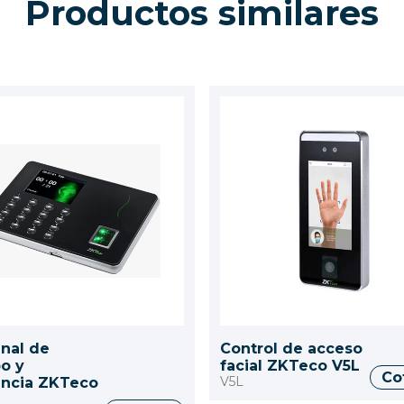
Productos similares
nal de
Control de acceso
o y
facial ZKTeco V5L
Co
V5L
encia ZKTeco