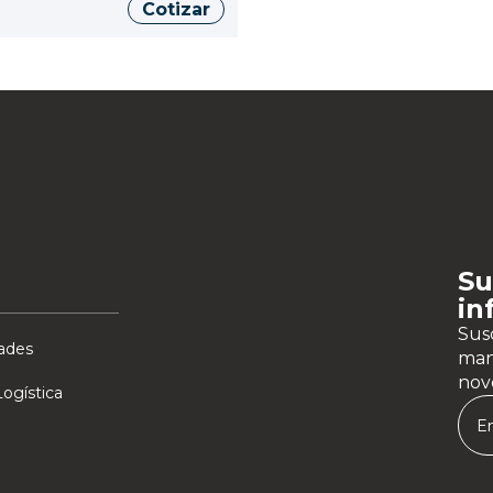
Cotizar
Su
in
Susc
ades
man
nov
ogística