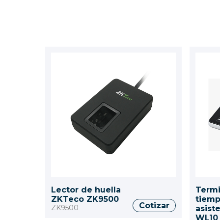
Lector de huella
Termi
ZKTeco ZK9500
tiemp
Cotizar
ZK9500
asist
WL10