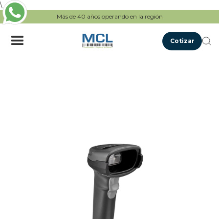
\
Más de 40 años operando en la región
Cotizar